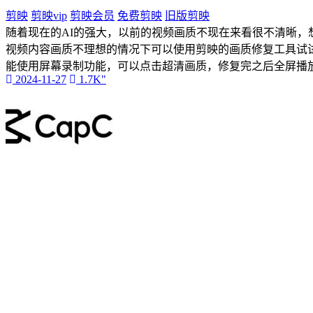
手机项目
剪映
剪映vip
剪映会员
免费剪映
旧版剪映
直播带货
随着现在的AI的强大，以前的视频画质不现在来看很不清晰，
教学课程
视频内容画质不理想的情况下可以使用剪映的画质修复工具试试
飞猪
能使用屏幕录制功能，可以点击超清画质，修复完之后全屏播
美团
2024-11-27
1.7K"
课程教学
抖音
美工设计
内容搬运
今日头条
沙雕动画
拉新项目
拼多多
极虎漫剪
小说推文
中文版PS
ps
Photoshop
格式化工具
电脑分区