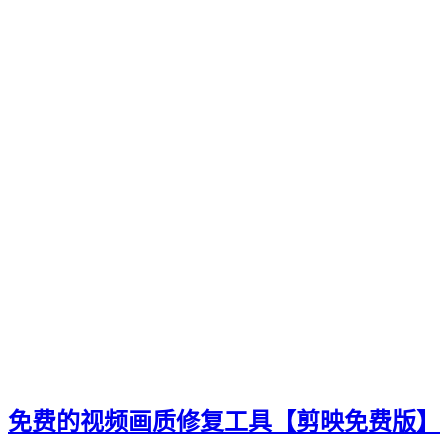
自然风光
视频剪辑素材
自然风光素材
VLOG素材
高清视频素材
免费视频素材
横屏视频素材
海水沙滩素材
手机摄影
deepseek
数字人
自媒体
闲鱼
引流
1688
知乎
淘宝
公众号
免费的视频画质修复工具【剪映免费版】
快手