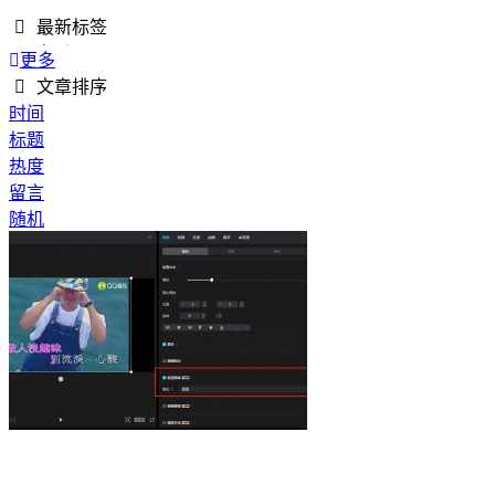
最新标签
QQ音乐
更多
AI工作流
文章排序
文案写作
时间
轻量工具
标题
图片处理
热度
Excel工具
留言
办公辅助
随机
Excel
PDF
海洋素材
海底世界
4K视频素材
转场空镜
高清素材
自然风景
空镜素材
云端素材
飞机实拍