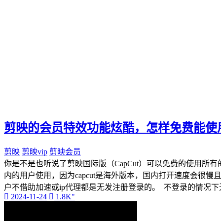
手机剪映
视频号
剪映电脑版
剪映会员
剪映专业版
Capcut
剪映国际版
剪映的会员特效功能炫酷，怎样免费能使
剪映
剪映vip
剪映会员
你是不是也听说了剪映国际版（CapCut）可以免费的使用所有的
内的用户使用，因为capcut是海外版本，国内打开速度会很慢且需要
户不借助加速或ip代理都是无发注册登录的。 不登录的情况下
2024-11-24
1.8K"