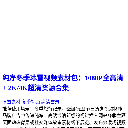
高清雪景
冬季视频
冰雪素材
粒子特效
视频特效
特效素材
高清视频
都市景观
城市风光
城市素材
延时摄影
纯净冬季冰雪视频素材包：1080P全高清
夜景视频
+ 2K/4K超清资源合集
光轨视频
车流素材
冰雪素材
冬季视频
高清雪景
冬季素材
推荐使用场景：冬季旅行记录、圣诞/元旦节日贺岁视频制作
城市雪景
品牌广告中传递纯净、高端或清新感的视觉插入网站冬季主题
雪景素材
页面动态背景或社交媒体故事素材线下展览、发布会暖场视频
夕阳素材