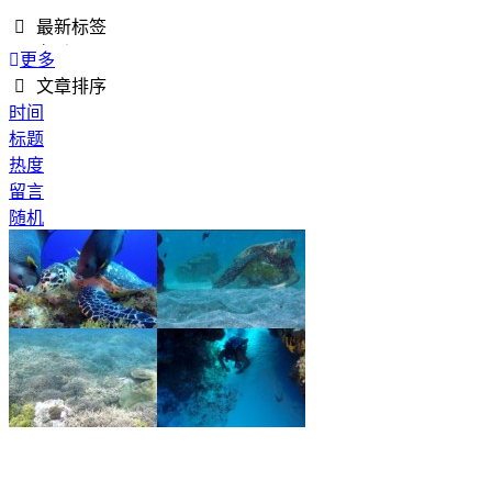
最新标签
QQ音乐
更多
AI工作流
文章排序
文案写作
时间
轻量工具
标题
图片处理
热度
Excel工具
留言
办公辅助
随机
Excel
PDF
海洋素材
海底世界
4K视频素材
转场空镜
高清素材
自然风景
空镜素材
云端素材
飞机实拍