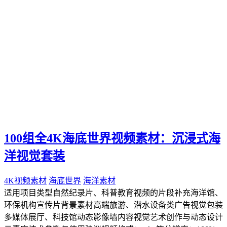
高清雪景
冬季视频
冰雪素材
粒子特效
视频特效
特效素材
高清视频
都市景观
城市风光
城市素材
延时摄影
100组全4K海底世界视频素材：沉浸式海
夜景视频
洋视觉套装
光轨视频
车流素材
4K视频素材
海底世界
海洋素材
冬季素材
适用项目类型自然纪录片、科普教育视频的片段补充海洋馆、
城市雪景
环保机构宣传片背景素材高端旅游、潜水设备类广告视觉包装
雪景素材
多媒体展厅、科技馆动态影像墙内容视觉艺术创作与动态设计
夕阳素材