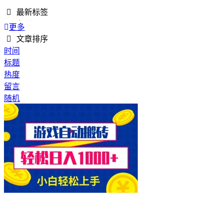
最新标签
QQ音乐
更多
AI工作流
文章排序
文案写作
时间
轻量工具
标题
图片处理
热度
Excel工具
留言
办公辅助
随机
Excel
PDF
海洋素材
海底世界
4K视频素材
转场空镜
高清素材
自然风景
空镜素材
云端素材
飞机实拍