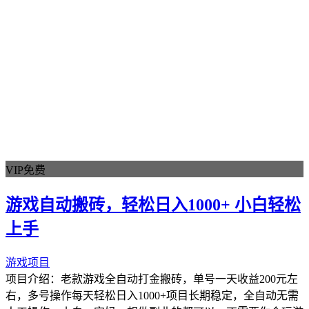
高清雪景
冬季视频
冰雪素材
粒子特效
视频特效
特效素材
高清视频
都市景观
城市风光
城市素材
VIP免费
延时摄影
夜景视频
游戏自动搬砖，轻松日入1000+ 小白轻松
光轨视频
上手
车流素材
冬季素材
游戏项目
城市雪景
项目介绍：老款游戏全自动打金搬砖，单号一天收益200元左
雪景素材
右，多号操作每天轻松日入1000+项目长期稳定，全自动无需
夕阳素材