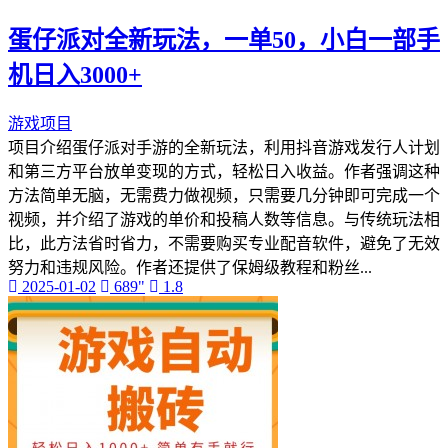
手机剪映
蛋仔派对全新玩法，一单50，小白一部手
视频号
剪映电脑版
机日入3000+
剪映会员
剪映专业版
游戏项目
Capcut
项目介绍蛋仔派对手游的全新玩法，利用抖音游戏发行人计划
剪映国际版
和第三方平台放单变现的方式，轻松日入收益。作者强调这种
方法简单无脑，无需费力做视频，只需要几分钟即可完成一个
视频，并介绍了游戏的单价和投稿人数等信息。与传统玩法相
比，此方法省时省力，不需要购买专业配音软件，避免了无效
努力和违规风险。作者还提供了保姆级教程和粉丝...
2025-01-02
689"
1.8