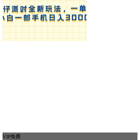
分区工具
微信
小红书
AI
电商类
知识付费
广告投放
私域引流
头条
广告项目
抖音直播
游戏项目
京东
SSL部署
证书部署
电脑剪映模版
旧版剪映
免费剪映
VIP免费
电脑剪映