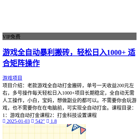
手机项目
直播带货
教学课程
飞猪
美团
VIP免费
课程教学
抖音
游戏全自动暴利搬砖，轻松日入1000+ 适
美工设计
内容搬运
合矩阵操作
今日头条
沙雕动画
游戏项目
拉新项目
项目介绍：老款游戏全自动打金搬砖，单号一天收益200元左
拼多多
右，多号操作每天轻松日入1000+项目长期稳定，全自动无需
极虎漫剪
人工操作，小白，宝妈，想做副业的都可以。不需要你会玩游
小说推文
戏，也不需要你在在电脑前，可实现全自动打金。课程目录：
中文版PS
1：游戏自动打金课程2：打金科技设置课程
ps
2025-01-03
542"
1.8
Photoshop
格式化工具
电脑分区