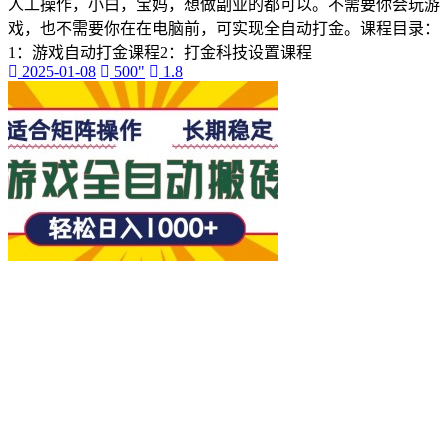
人工操作，小白，宝妈，想做副业的都可以。不需要你会玩游
自然风光
戏，也不需要你在在电脑前，可实现全自动打金。课程目录：
视频剪辑素材
1：游戏自动打金课程2：打金科技设置课程
自然风光素材
2025-01-08
500"
1.8
VLOG素材
高清视频素材
免费视频素材
横屏视频素材
海水沙滩素材
手机摄影
deepseek
数字人
自媒体
闲鱼
引流
1688
知乎
淘宝
公众号
快手