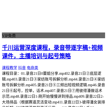
VIP免费
千川运营深度课程，录音带逐字稿+视频
课件，主播培训与起号策略
课程教学
抖音
电商类
课程目录：01.录音21日0蕾姐分享.mp402.录音21日②底层逻
辑.mp403.录音21日③家纺账号拆解分析.mp44.录音21日④家纺
账号拆解分析.mp405.录音21日⑤三频出短视频逻辑.mp46.录音
21日⑥起号，控单，话术.mp407.录音21日⑦用彼得潘做话术
示范.mp48.录音22日1-刚开始慢慢讲到排品.mp409.录音22日2-
大场排品（根据赛道灵活变动.mp411.录音22日3-彼得潘女装排