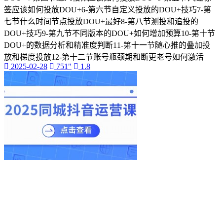
签应该如何投放DOU+6-第六节自定义投放的DOU+技巧7-第
分区工具
七节什么时间节点投放DOU+最好8-第八节测投和追投的
微信
DOU+技巧9-第九节不同版本的DOU+如何增加预算10-第十节
小红书
AI
DOU+的数据分析和精准度判断11-第十一节随心推的叠加投
电商类
放和梯度投放12-第十二节账号瓶颈期和断更老号如何激活
知识付费
2025-02-28
751"
1.8
广告投放
私域引流
头条
广告项目
抖音直播
游戏项目
京东
SSL部署
证书部署
电脑剪映模版
旧版剪映
免费剪映
电脑剪映