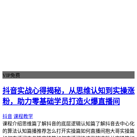
高清雪景
冬季视频
冰雪素材
粒子特效
视频特效
特效素材
高清视频
都市景观
城市风光
城市素材
VIP免费
延时摄影
夜景视频
抖音实战心得揭秘，从思维认知到实操涨
光轨视频
粉，助力零基础学员打造火爆直播间
车流素材
冬季素材
抖音
课程教学
城市雪景
课程介绍思维篇了解抖音的底层逻辑认知篇了解抖音去中心化
雪景素材
的算法认知篇播推荐怎么打开实操篇如何直播间抱大哥实操篇
夕阳素材