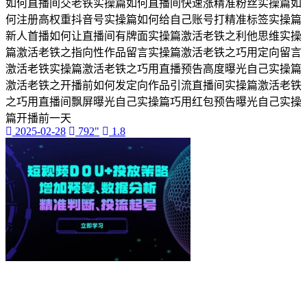
如何直播间交老铁实操篇如何直播间快速涨精准粉丝实操篇如
自然风光
何注册高权重抖音号实操篇如何给自己账号打精准标签实操篇
视频剪辑素材
新人首播如何让直播间有牌面实操篇激活老铁之利他思维实操
自然风光素材
篇激活老铁之指向性作品留言实操篇激活老铁之巧用定向留言
VLOG素材
激活老铁实操篇激活老铁之巧用直播预告高度曝光自己实操篇
高清视频素材
激活老铁之开播前如何发定向作品引流直播间实操篇激活老铁
免费视频素材
之巧用直播间飘屏曝光自己实操篇巧用红包预告曝光自己实操
横屏视频素材
篇开播前一天
海水沙滩素材
2025-02-28
792"
1.8
手机摄影
deepseek
数字人
自媒体
闲鱼
引流
1688
知乎
淘宝
公众号
快手