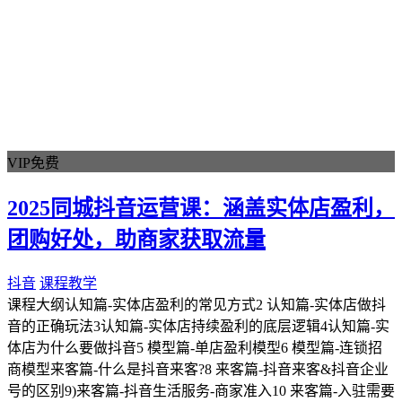
手机剪映
视频号
剪映电脑版
剪映会员
剪映专业版
Capcut
剪映国际版
VIP免费
2025同城抖音运营课：涵盖实体店盈利，
团购好处，助商家获取流量
抖音
课程教学
课程大纲认知篇-实体店盈利的常见方式2 认知篇-实体店做抖
音的正确玩法3认知篇-实体店持续盈利的底层逻辑4认知篇-实
体店为什么要做抖音5 模型篇-单店盈利模型6 模型篇-连锁招
商模型来客篇-什么是抖音来客?8 来客篇-抖音来客&抖音企业
号的区别9)来客篇-抖音生活服务-商家准入10 来客篇-入驻需要