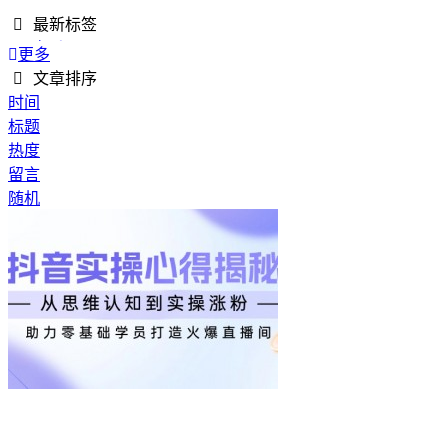
最新标签
QQ音乐
更多
AI工作流
文章排序
文案写作
时间
轻量工具
标题
图片处理
热度
Excel工具
留言
办公辅助
随机
Excel
PDF
海洋素材
海底世界
4K视频素材
转场空镜
高清素材
自然风景
空镜素材
云端素材
飞机实拍