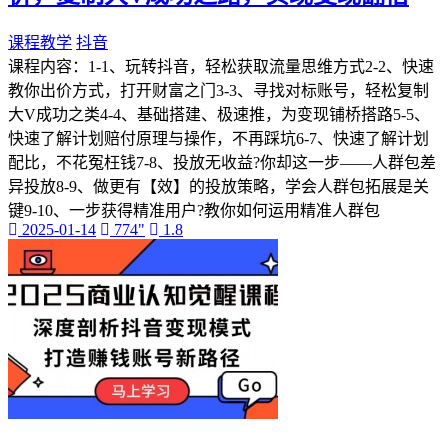
课程教学
抖音
课程内容：1-1、玩转抖音，轻松获取流量思维方式2-2、快速
教你出价方式，打开财富之门3-3、寻找对标账号，轻松复制
大V成功之类4-4、基础搭建、极速推，为变现铺桥搭路5-5、
快速了解计划赔付原理与操作，不再踩坑6-7、快速了解计划
配比，不花冤枉钱7-8、投放无收益?你却这一步——人群包差
异投放8-9、做更有【效】的投放策略，学会人群包拓展是关
键9-10、一步获得精准用户?教你如何运用精准人群包
2025-01-14
774"
1.8