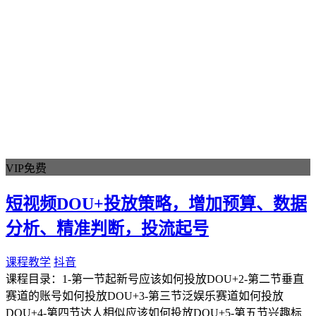
手机项目
直播带货
教学课程
飞猪
美团
课程教学
抖音
美工设计
内容搬运
今日头条
VIP免费
沙雕动画
拉新项目
短视频DOU+投放策略，增加预算、数据
拼多多
极虎漫剪
分析、精准判断，投流起号
小说推文
中文版PS
课程教学
抖音
ps
课程目录：1-第一节起新号应该如何投放DOU+2-第二节垂直
Photoshop
赛道的账号如何投放DOU+3-第三节泛娱乐赛道如何投放
格式化工具
DOU+4-第四节达人相似应该如何投放DOU+5-第五节兴趣标
电脑分区