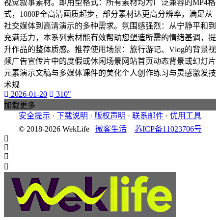
视觉叙事素材。即用型格式：所有素材均为广泛兼容的MP4格
自然风光
式，1080P全高清画质起步，部分素材达更高分辨率，满足从
视频剪辑素材
社交媒体到高清演示的多种需求。氛围感强烈：从宁静平和到
自然风光素材
充满活力，本系列素材能有效帮助您塑造所需的情绪基调，提
VLOG素材
升作品的整体质感。推荐使用场景：旅行游记、Vlog的背景视
高清视频素材
频广告宣传片中的度假或休闲场景网站首页动态背景或幻灯片
免费视频素材
元素演示文稿与多媒体课件的美化个人创作练习与灵感激发技
横屏视频素材
术规
海水沙滩素材
2026-01-20
310"
手机摄影
加载更多
deepseek
安全提示
·
下载说明
·
版权声明
·
联系邮件
·
优用工具
数字人
© 2018-2026 WekLife
微客生活
苏ICP备11023706号
自媒体
闲鱼
引流
1688
知乎
淘宝
公众号
快手